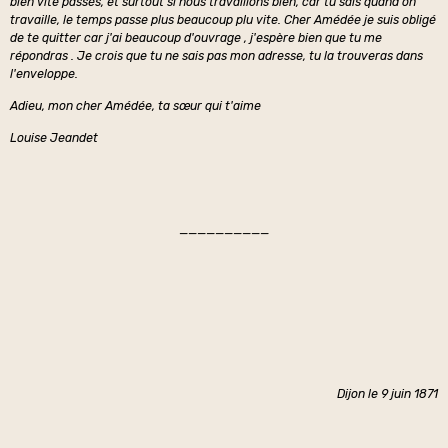
bien vite passés, et surtout si nous travaillons bien, car tu sais quand on
travaille, le temps passe plus beaucoup plu vite. Cher Amédée je suis obligé
de te quitter car j'ai beaucoup d'ouvrage , j'espère bien que tu me
répondras . Je crois que tu ne sais pas mon adresse, tu la trouveras dans
l'enveloppe.
Adieu, mon cher Amédée, ta sœur qui t'aime
Louise Jeandet
——————————
Dijon le 9 juin 1871