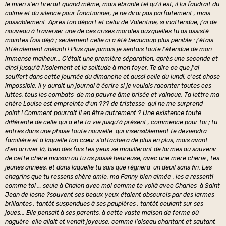
le mien s'en tirerait quand même, mais ébranlé tel qu'il est, il lui faudrait du
calme et du silence pour fonctionner, je ne dirai pas parfaitement , mais
passablement. Après ton départ et celui de Valentine, si inattendue, j'ai de
nouveau à traverser une de ces crises morales auxquelles tu as assisté
maintes fois déjà ; seulement celle ci a été beaucoup plus pénible : j'étais
littéralement anéanti ! Plus que jamais je sentais toute l'étendue de mon
immense malheur... C'était une première séparation, après une seconde et
ainsi jusqu'à l'isolement et la solitude à mon foyer. Te dire ce que j'ai
souffert dans cette journée du dimanche et aussi celle du lundi, c'est chose
impossible, il y aurait un journal à écrire si je voulais raconter toutes ces
luttes, tous les combats de ma pauvre âme brisée et vaincue. Ta lettre ma
chère Louise est empreinte d'un ??? de tristesse qui ne me surprend
point ! Comment pourrait il en être autrement ? Une existence toute
différente de celle qui a été ta vie jusqu'à présent , commence pour toi ; tu
entres dans une phase toute nouvelle qui insensiblement te deviendra
familière et à laquelle ton cœur s'attachera de plus en plus, mais avant
d'en arriver là, bien des fois tes yeux se mouilleront de larmes au souvenir
de cette chère maison où tu as passé heureuse, avec une mère chérie , tes
jeunes années, et dans laquelle tu sais que régnera un deuil sans fin. Les
chagrins que tu ressens chère amie, ma Fanny bien aimée , les a ressenti
comme toi … seule à Chalon avec moi comme te voilà avec Charles à Saint
Jean de losne ?souvent ses beaux yeux étaient obscurcis par des larmes
brillantes , tantôt suspendues à ses paupières , tantôt coulant sur ses
joues... Elle pensait à ses parents, à cette vaste maison de ferme où
naguère elle allait et venait joyeuse, comme l'oiseau chantant et sautant