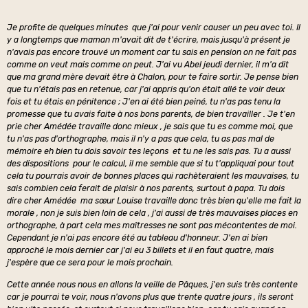
Je profite de quelques minutes que j'ai pour venir causer un peu avec toi. Il
y a longtemps que maman m'avait dit de t'écrire, mais jusqu'à présent je
n'avais pas encore trouvé un moment car tu sais en pension on ne fait pas
comme on veut mais comme on peut. J'ai vu Abel jeudi dernier, il m'a dit
que ma grand mère devait être à Chalon, pour te faire sortir. Je pense bien
que tu n'étais pas en retenue, car j'ai appris qu'on était allé te voir deux
fois et tu étais en pénitence ; J'en ai été bien peiné, tu n'as pas tenu la
promesse que tu avais faite à nos bons parents, de bien travailler . Je t'en
prie cher Amédée travaille donc mieux , je sais que tu es comme moi, que
tu n'as pas d'orthographe, mais il n'y a pas que cela, tu as pas mal de
mémoire eh bien tu dois savoir tes leçons et tu ne les sais pas. Tu a aussi
des dispositions pour le calcul, il me semble que si tu t'appliquai pour tout
cela tu pourrais avoir de bonnes places qui rachèteraient les mauvaises, tu
sais combien cela ferait de plaisir à nos parents, surtout à papa. Tu dois
dire cher Amédée ma sœur Louise travaille donc très bien qu'elle me fait la
morale , non je suis bien loin de cela , j'ai aussi de très mauvaises places en
orthographe, à part cela mes maîtresses ne sont pas mécontentes de moi.
Cependant je n'ai pas encore été au tableau d'honneur. J'en ai bien
approché le mois dernier car j'ai eu 3 billets et il en faut quatre, mais
j'espère que ce sera pour le mois prochain.
Cette année nous nous en allons la veille de Pâques, j'en suis très contente
car je pourrai te voir, nous n'avons plus que trente quatre jours , ils seront