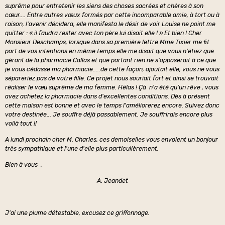
suprême pour entretenir les siens des choses sacrées et chères à son
cœur.... Entre autres vœux formés par cette incomparable amie, à tort ou à
raison, l'avenir décidera, elle manifesta le désir de voir Louise ne point me
quitter : « il faudra rester avec ton père lui disait elle ! » Et bien ! Cher
Monsieur Deschamps, lorsque dans sa première lettre Mme Tixier me fit
part de vos intentions en même temps elle me disait que vous n'étiez que
gérant de la pharmacie Callas et que partant rien ne s'opposerait à ce que
je vous cédasse ma pharmacie.....de cette façon, ajoutait elle, vous ne vous
sépareriez pas de votre fille. Ce projet nous souriait fort et ainsi se trouvait
réaliser le vœu suprême de ma femme. Hélas ! Çà n'a été qu'un rêve , vous
avez achetez la pharmacie dans d'excellentes conditions. Dès à présent
cette maison est bonne et avec le temps l'améliorerez encore. Suivez donc
votre destinée... Je souffre déjà passablement. Je souffrirais encore plus
voilà tout !!
A lundi prochain cher M. Charles, ces demoiselles vous envoient un bonjour
très sympathique et l'une d'elle plus particulièrement.
Bien à vous ,
A. Jeandet
J'ai une plume détestable, excusez ce griffonnage.