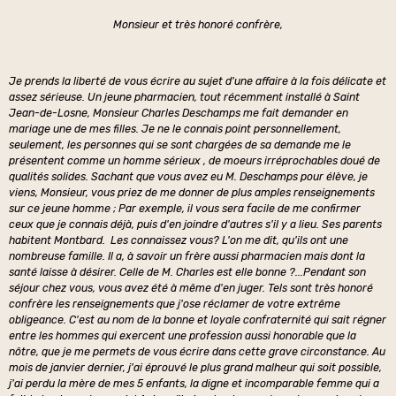
Monsieur et très honoré confrère,
Je prends la liberté de vous écrire au sujet d'une affaire à la fois délicate et
assez sérieuse. Un jeune pharmacien, tout récemment installé à Saint
Jean-de-Losne, Monsieur Charles Deschamps me fait demander en
mariage une de mes filles. Je ne le connais point personnellement,
seulement, les personnes qui se sont chargées de sa demande me le
présentent comme un homme sérieux , de moeurs irréprochables doué de
qualités solides. Sachant que vous avez eu M. Deschamps pour élève, je
viens, Monsieur, vous priez de me donner de plus amples renseignements
sur ce jeune homme ; Par exemple, il vous sera facile de me confirmer
ceux que je connais déjà, puis d'en joindre d'autres s'il y a lieu. Ses parents
habitent Montbard. Les connaissez vous? L'on me dit, qu'ils ont une
nombreuse famille. Il a, à savoir un frère aussi pharmacien mais dont la
santé laisse à désirer. Celle de M. Charles est elle bonne ?...Pendant son
séjour chez vous, vous avez été à même d'en juger. Tels sont très honoré
confrère les renseignements que j'ose réclamer de votre extrême
obligeance. C'est au nom de la bonne et loyale confraternité qui sait régner
entre les hommes qui exercent une profession aussi honorable que la
nôtre, que je me permets de vous écrire dans cette grave circonstance. Au
mois de janvier dernier, j'ai éprouvé le plus grand malheur qui soit possible,
j'ai perdu la mère de mes 5 enfants, la digne et incomparable femme qui a