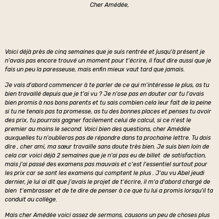
Cher Amédée,
Voici déjà près de cinq semaines que je suis rentrée et jusqu'à présent je
n'avais pas encore trouvé un moment pour t'écrire, il faut dire aussi que je
fais un peu la paresseuse, mais enfin mieux vaut tard que jamais.
Je vais d'abord commencer à te parler de ce qui m'intéresse le plus, as tu
bien travaillé depuis que je t'ai vu ? Je n'ose pas en douter car tu l'avais
bien promis à nos bons parents et tu sais combien cela leur fait de la peine
si tu ne tenais pas ta promesse, as tu des bonnes places et penses tu avoir
des prix, tu pourrais gagner facilement celui de calcul, si ce n'est le
premier au moins le second. Voici bien des questions, cher Amédée
auxquelles tu n'oublieras pas de répondre dans ta prochaine lettre. Tu dois
dire , cher ami, ma sœur travaille sans doute très bien. Je suis bien loin de
cela car voici déjà 2 semaines que je n'ai pas eu de billet de satisfaction,
mais j'ai passé des examens pas mauvais et c'est l'essentiel surtout pour
les prix car se sont les examens qui comptent le plus . J'au vu Abel jeudi
dernier, je lui ai dit que j'avais le projet de t'écrire, il m'a d'abord chargé de
bien t'embrasser et de te dire de penser à ce que tu lui a promis lorsqu'il ta
conduit au collège.
Mais cher Amédée voici assez de sermons, causons un peu de choses plus