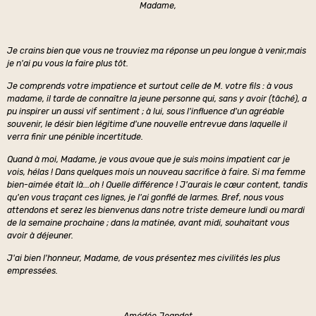
Madame,
Je crains bien que vous ne trouviez ma réponse un peu longue à venir,mais
je n'ai pu vous la faire plus tôt.
Je comprends votre impatience et surtout celle de M. votre fils : à vous
madame, il tarde de connaître la jeune personne qui, sans y avoir (tâché), a
pu inspirer un aussi vif sentiment ; à lui, sous l'influence d'un agréable
souvenir, le désir bien légitime d'une nouvelle entrevue dans laquelle il
verra finir une pé
nible incertitude.
Quand
à moi, Madame, je vous avoue que je suis moins impatient car je
vois, hélas ! Dans quelques mois un nouveau sacrifice à faire. Si ma femme
bien-aimée était là...oh ! Quelle différence ! J'aurais le cœur content, tandis
qu'en vous traçant ces lignes, je l'ai gonflé de larmes. Bref, nous vous
attendons et serez les bienvenus dans notre triste demeure lundi ou mardi
de la semaine prochaine ; dans la matinée, avant midi, souhaitant vous
avoir à déjeuner.
J'ai bien l'honneur, Madame, de vous présentez mes civilités les plus
empressées.