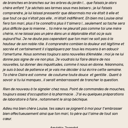
de branches en branches sur les arbres du jardin !... que faisais je alors
chère enfant ? je séchais ses larmes sous mes baisers ; je lui faisais
comprendre, je lui laissai pressentir que désormais ma vie était à elle et
que tout ce qui n'était pas elle , m'était indifférent. Eh bien ma Louise ainsi
fera ton mari, plus il te connaîtra plus il t'aimera !...seulement sa tache sera
plus difficile que la mienne … ta mère ne pleurait pas comme toi une mère
chérie, ni ne laissai pas un père dans un si déplorable état où je suis
aujourd'hui. Je ne doute pas cependant que ton mari ne soit pas à la
hauteur de son noble rôle. Il comprendra combien la douleur est légitime et
sacrée et certainement il s'appliquera par tous les moyens à en adoucir
l'amertume. Nous sommes toujours sans nouvelles d'Amédée ; moi je ne lui
donne pas signe de vie non plus. Je voudrais lui faire désire de nos
nouvelles, lui donner des inquiétudes, comme il nous en donne. Néanmoins,
je suis à bout de patience et je vais me décider à lui écrire cette semaine.
Ta chère Claire est comme de coutume toute douce et gentille . Quant à
savoir si tu lui manques , il serait embarrassant de trancher la question.
Rien de nouveau à te signaler chez nous. Point de commandes de mouches,
toujours assez d'occupation à la pharmacie . J'ai eu quelques préparations
de laboratoire à faire , notamment le sirop béchique.
Adieu ma bien chère Louise, tes sœurs se joignent à moi pour t'embrasser
bien affectueusement ainsi que ton mari, to père qui t'aime de tout son
cœur.