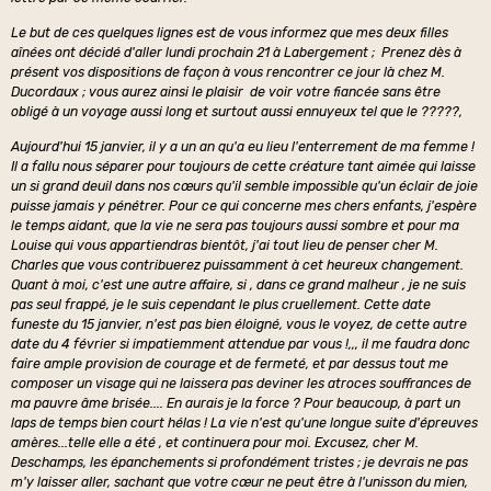
Le but de ces quelques lignes est de vous informez que mes deux filles
aînées ont décidé d'aller lundi prochain 21 à Labergement ; Prenez dès à
présent vos dispositions de façon à vous rencontrer ce jour là chez M.
Ducordaux ; vous aurez ainsi le plaisir de voir votre fiancée sans être
obligé à un voyage aussi long et surtout aussi ennuyeux tel que le ?????,
Aujourd'hui 15 janvier, il y a un an qu'a eu lieu l'enterrement de ma femme !
Il a fallu nous séparer pour toujours de cette créature tant aimée qui laisse
un si grand deuil dans nos cœurs qu'il semble impossible qu'un éclair de joie
puisse jamais y pénétrer. Pour ce qui concerne mes chers enfants, j'espère
le temps aidant, que la vie ne sera pas toujours aussi sombre et pour ma
Louise qui vous appartiendras bientôt, j'ai tout lieu de penser cher M.
Charles que vous contribuerez puissamment à cet heureux changement.
Quant à moi, c'est une autre affaire, si , dans ce grand malheur , je ne suis
pas seul frappé, je le suis cependant le plus cruellement. Cette date
funeste du 15 janvier, n'est pas bien éloigné, vous le voyez, de cette autre
date du 4 février si impatiemment attendue par vous !,,, il me faudra donc
faire ample provision de courage et de fermeté, et par dessus tout me
composer un visage qui ne laissera pas deviner les atroces souffrances de
ma pauvre âme brisée.... En aurais je la force ? Pour beaucoup, à part un
laps de temps bien court hélas ! La vie n'est qu'une longue suite d'épreuves
amères...telle elle a été , et continuera pour moi. Excusez, cher M.
Deschamps, les épanchements si profondément tristes ; je devrais ne pas
m'y laisser aller, sachant que votre cœur ne peut être à l'unisson du mien,