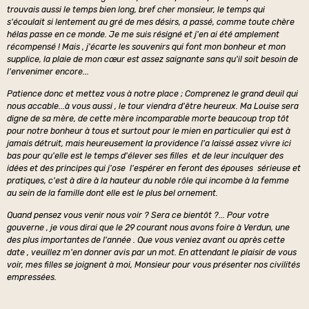
trouvais aussi le temps bien long, bref cher monsieur, le temps qui
s'écoulait si lentement au gré de mes désirs, a passé, comme toute chère
hélas passe en ce monde. Je me suis résigné et j'en ai été amplement
récompensé ! Mais , j'écarte les souvenirs qui font mon bonheur et mon
supplice, la plaie de mon cœur est assez saignante sans qu'il soit besoin de
l'envenimer encore...
Patience donc et mettez vous à notre place ; Comprenez le grand deuil qui
nous accable...à vous aussi , le tour viendra d'être heureux. Ma Louise sera
digne de sa mère, de cette mère incomparable morte beaucoup trop tôt
pour notre bonheur à tous et surtout pour le mien en particulier qui est à
jamais détruit, mais heureusement la providence l'a laissé assez vivre ici
bas pour qu'elle est le temps d'élever ses filles et de leur inculquer des
idées et des principes qui j'ose l'espérer en feront des épouses sérieuse et
pratiques, c'est à dire à la hauteur du noble rôle qui incombe à la femme
au sein de la famille dont elle est le plus bel ornement.
Quand pensez vous venir nous voir ? Sera ce bientôt ?... Pour votre
gouverne , je vous dirai que le 29 courant nous avons foire à Verdun, une
des plus importantes de l'année . Que vous veniez avant ou après cette
date , veuillez m'en donner avis par un mot. En attendant le plaisir de vous
voir, mes filles se joignent à moi, Monsieur pour vous présenter nos civilités
empressées.