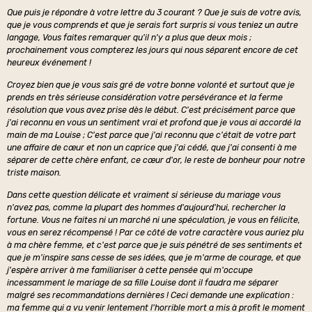
Que puis je répondre à votre lettre du 3 courant ? Que je suis de votre avis,
que je vous comprends et que je serais fort surpris si vous teniez un autre
langage, Vous faites remarquer qu'il n'y a plus que deux mois ;
prochainement vous compterez les jours qui nous séparent encore de cet
heureux événement !
Croyez bien que je vous sais gré de votre bonne volonté et surtout que je
prends en très sérieuse considération votre persévérance et la ferme
résolution que vous avez prise dès le début. C'est précisément parce que
j'ai reconnu en vous un sentiment vrai et profond que je vous ai accordé la
main de ma Louise ; C'est parce que j'ai reconnu que c'était de votre part
une affaire de cœur et non un caprice que j'ai cédé, que j'ai consenti à me
séparer de cette chère enfant, ce cœur d'or, le reste de bonheur pour notre
triste maison.
Dans cette question délicate et vraiment si sérieuse du mariage vous
n'avez pas, comme la plupart des hommes d'aujourd'hui, rechercher la
fortune. Vous ne faites ni un marché ni une spéculation, je vous en félicite,
vous en serez récompensé ! Par ce côté de votre caractère vous auriez plu
à ma chère femme, et c'est parce que je suis pénétré de ses sentiments et
que je m'inspire sans cesse de ses idées, que je m'arme de courage, et que
j'espère arriver à me familiariser à cette pensée qui m'occupe
incessamment le mariage de sa fille Louise dont il faudra me séparer
malgré ses recommandations dernières ! Ceci demande une explication :
ma femme qui a vu venir lentement l'horrible mort a mis à profit le moment