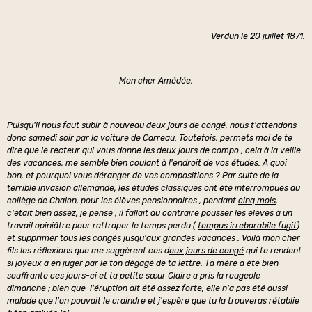
Verdun le 20 juillet 1871.
Mon cher Amédée,
Puisqu'il nous faut subir à nouveau deux jours de congé, nous t'attendons
donc samedi soir par la voiture de Carreau. Toutefois, permets moi de te
dire que le recteur qui vous donne les deux jours de compo , cela à la veille
des vacances, me semble bien coulant à l'endroit de vos études. A quoi
bon, et pourquoi vous déranger de vos compositions ? Par suite de la
terrible invasion allemande, les études classiques ont été interrompues au
collège de Chalon, pour les élèves pensionnaires , pendant
cinq mois
,
c'était bien assez, je pense ; il fallait au contraire pousser les élèves à un
travail opiniâtre pour rattraper le temps perdu (
tempus irrebarabile fugit
)
et supprimer tous les congés jusqu'aux grandes vacances . Voilà mon cher
fils les réflexions que me suggèrent ces d
eux jours de congé
qui te rendent
si joyeux à en juger par le ton dégagé de ta lettre. Ta mère a été bien
souffrante ces jours-ci et ta petite sœur Claire a pris la rougeole
dimanche ; bien que l'éruption ait été assez forte, elle n'a pas été aussi
malade que l'on pouvait le craindre et j'espère que tu la trouveras rétablie