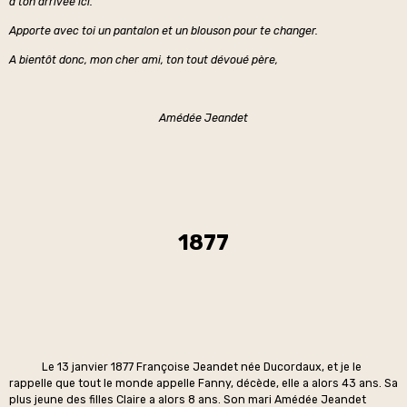
à ton arrivée ici.
Apporte avec toi un pantalon et un blouson pour te changer.
A bientôt donc, mon cher ami, ton tout dévoué père,
Amédée Jeandet
1877
Le 13 janvier 1877 Françoise Jeandet née Ducordaux, et je le
rappelle que tout le monde appelle Fanny, décède, elle a alors 43 ans. Sa
plus jeune des filles Claire a alors 8 ans. Son mari Amédée Jeandet