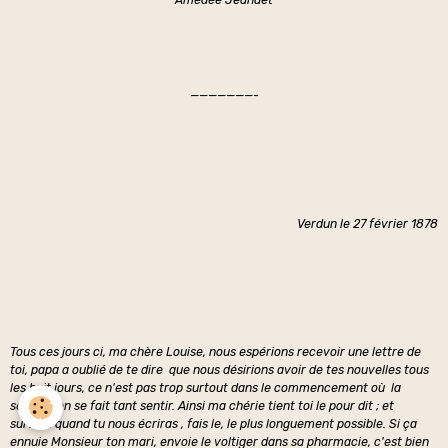
Amédée Jeandet
———————-
Verdun le 27 février 1878
Tous ces jours ci, ma chère Louise, nous espérions recevoir une lettre de
toi, papa a oublié de te dire que nous désirions avoir de tes nouvelles tous
les huit jours, ce n'est pas trop surtout dans le commencement o
ù
la
séparation se fait tant sentir. Ainsi ma chérie tient toi le pour dit ; et
surtout quand tu nous écriras , fais le, le plus longuement possible. Si ça
ennuie Monsieur ton mari, envoie le voltiger dans sa pharmacie, c'est bien