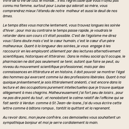
vivre de la vie de tout le monde... Il est regrettable que vous n'ayez pas
connu ma femme, surtout pour Louise qui adorait sa mère, vous
comprendrez mieux l'étendu de notre malheur et aussi le deuil de nos
âmes.
Le temps dites vous marche lentement, vous trouvez longues les soirée
d'hiver ; pour moi au contraire le temps passe rapide, je voudrais le
retarder dans son cours s'il était possible. C'est de l'égoïsme me direz
vous ! Sans doute mais c'est le cœur humain, c'est le cœur d'un père
malheureux. Quant à la longueur des soirées, je vous engage à les
raccourcir en les employant utilement par des lectures alternativement
scientifiques, historiques et littéraires : Dans le milieu social qu'il occupe, le
pharmacien ne doit pas seulement se tenir, autant que faire se peut, au
niveau du mouvement scientifique professionnel, mais par des
connaissances en littérature et en histoire, il doit pouvoir se montrer l'égal
des hommes qui exercent comme lui des professions libérales. Quant à moi
quoique présentement je sois littéralement anéanti, c'est encore dans la
lecture et des occupations purement intellectuelles que je trouve quelque
allègement à mes chagrins. Malheureusement j'ai fort peu de loisirs , pour
ne pas dire point du tout ; et nonobstant le calme relatif de l'officine qui se
fait sentir à Verdun comme à St Jean-de-losne, j'ai du vous écrire cette
lettre comme à bâtons rompus , tantôt la quittant et la reprenant.
Au revoir donc, mon jeune confrère, ces demoiselles vous souhaitent un
sympathique bonjour et moi je serre cordialement la main.