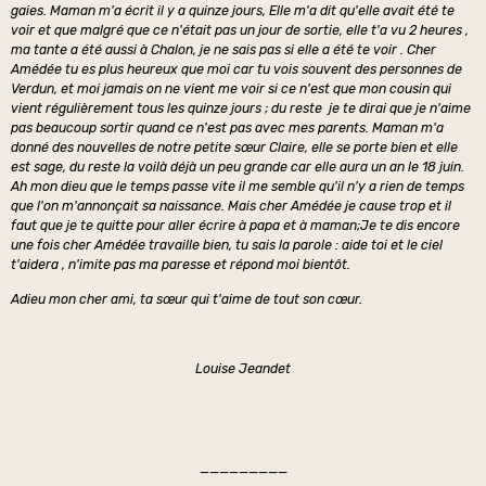
gaies. Maman m'a écrit il y a quinze jours, Elle m'a dit qu'elle avait été te
voir et que malgré que ce n'était pas un jour de sortie, elle t'a vu 2 heures ,
ma tante a été aussi à Chalon, je ne sais pas si elle a été te voir . Cher
Amédée tu es plus heureux que moi car tu vois souvent des personnes de
Verdun, et moi jamais on ne vient me voir si ce n'est que mon cousin qui
vient régulièrement tous les quinze jours ; du reste je te dirai que je n'aime
pas beaucoup sortir quand ce n'est pas avec mes parents. Maman m'a
donné des nouvelles de notre petite sœur Claire, elle se porte bien et elle
est sage, du reste la voilà déjà un peu grande car elle aura un an le 18 juin.
Ah mon dieu que le temps passe vite il me semble qu'il n'y a rien de temps
que l'on m'annonçait sa naissance. Mais cher Amédée je cause trop et il
faut que je te quitte pour aller écrire à papa et à maman;Je te dis encore
une fois cher Amédée travaille bien, tu sais la parole : aide toi et le ciel
t'aidera , n'imite pas ma paresse et répond moi bientôt.
Adieu mon cher ami, ta sœur qui t'aime de tout son cœur.
Louise Jeandet
—————————