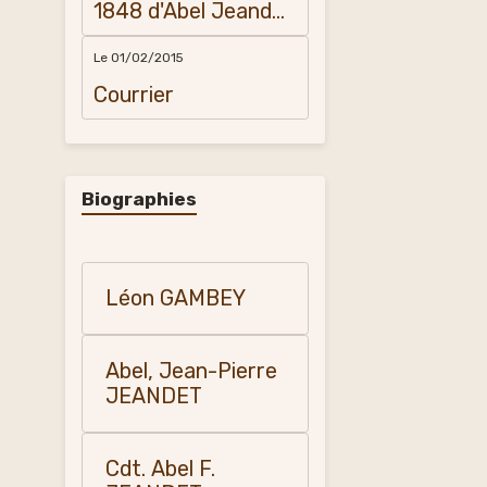
1848 d'Abel Jeandet
et sa mère à
Amédée
Le 01/02/2015
Courrier
Biographies
Léon GAMBEY
Abel, Jean-Pierre
JEANDET
Cdt. Abel F.