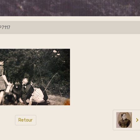
P7117
Retour