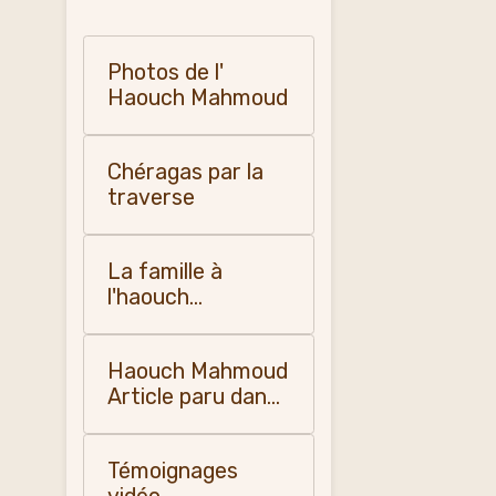
Photos de l'
Haouch Mahmoud
Chéragas par la
traverse
La famille à
l'haouch
Mahmoud
Haouch Mahmoud
Article paru dans
"la dépêche
quotidienne " en
Témoignages
1955