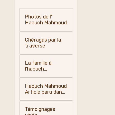
Photos de l'
Haouch Mahmoud
Chéragas par la
traverse
La famille à
l'haouch
Mahmoud
Haouch Mahmoud
Article paru dans
"la dépêche
quotidienne " en
Témoignages
1955