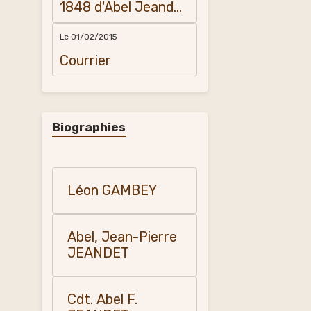
1848 d'Abel Jeandet
et sa mère à
Amédée
Le 01/02/2015
Courrier
Biographies
Léon GAMBEY
Abel, Jean-Pierre
JEANDET
Cdt. Abel F.