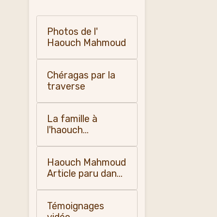
Photos de l'
Haouch Mahmoud
Chéragas par la
traverse
La famille à
l'haouch
Mahmoud
Haouch Mahmoud
Article paru dans
"la dépêche
quotidienne " en
Témoignages
1955