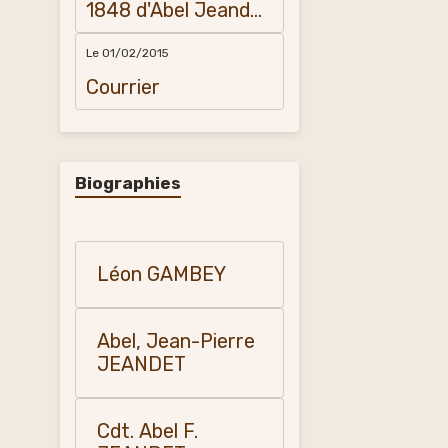
1848 d'Abel Jeandet
et sa mère à
Amédée
Le 01/02/2015
Courrier
Biographies
Léon GAMBEY
Abel, Jean-Pierre
JEANDET
Cdt. Abel F.